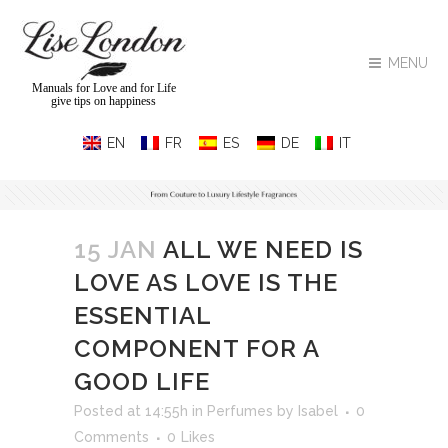
MENU
Manuals for Love and for Life
give tips on happiness
15 JAN
ALL WE NEED IS
LOVE AS LOVE IS THE
ESSENTIAL
COMPONENT FOR A
GOOD LIFE
Posted at 14:55h
in
Perfumes
by
Isabel
0
Comments
0
Likes