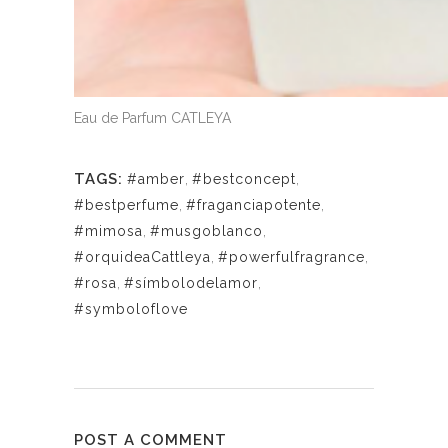
Eau de Parfum CATLEYA
TAGS:
#amber
,
#bestconcept
,
#bestperfume
,
#fraganciapotente
,
#mimosa
,
#musgoblanco
,
#orquideaCattleya
,
#powerfulfragrance
,
#rosa
,
#símbolodelamor
,
#symboloflove
POST A COMMENT