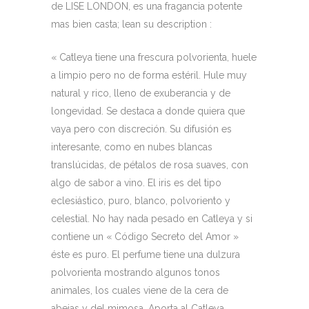
de LISE LONDON, es una fragancia potente
mas bien casta; lean su description :
« Catleya tiene una frescura polvorienta, huele
a limpio pero no de forma estéril. Hule muy
natural y rico, lleno de exuberancia y de
longevidad. Se destaca a donde quiera que
vaya pero con discreción. Su difusión es
interesante, como en nubes blancas
translúcidas, de pétalos de rosa suaves, con
algo de sabor a vino. El iris es del tipo
eclesiástico, puro, blanco, polvoriento y
celestial. No hay nada pesado en Catleya y si
contiene un « Código Secreto del Amor »
éste es puro. El perfume tiene una dulzura
polvorienta mostrando algunos tonos
animales, los cuales viene de la cera de
abejas y del mimosa. Aporta al Catleya