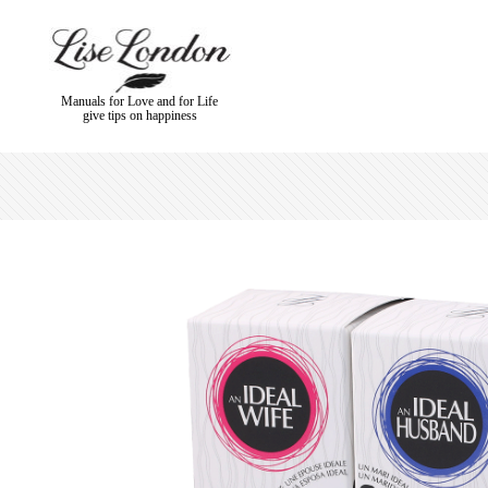
Manuals for Love and for Life
give tips on happiness