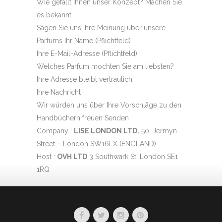
Wie gefällt Ihnen unser Konzept? Machen Sie
es bekannt
Sagen Sie uns Ihre Meinung über unsere
Parfums Ihr Name (Pflichtfeld)
Ihre E-Mail-Adresse (Pflichtfeld)
Welches Parfum mochten Sie am liebsten?
Ihre Adresse bleibt vertraulich
Ihre Nachricht
Wir würden uns über Ihre Vorschläge zu den
Handbüchern freuen Senden
Company :
LISE LONDON LTD.
50, Jermyn
Street – London SW16LX (ENGLAND)
Host :
OVH LTD
3 Southwark St, London SE1
1RQ