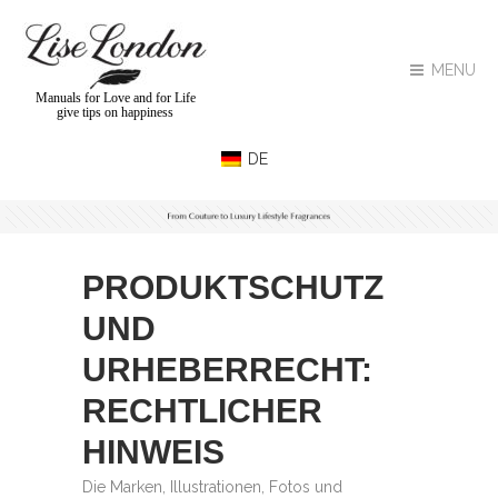
MENU
Manuals for Love and for Life
give tips on happiness
PRODUKTSCHUTZ
UND
URHEBERRECHT:
RECHTLICHER
HINWEIS
Die Marken, Illustrationen, Fotos und