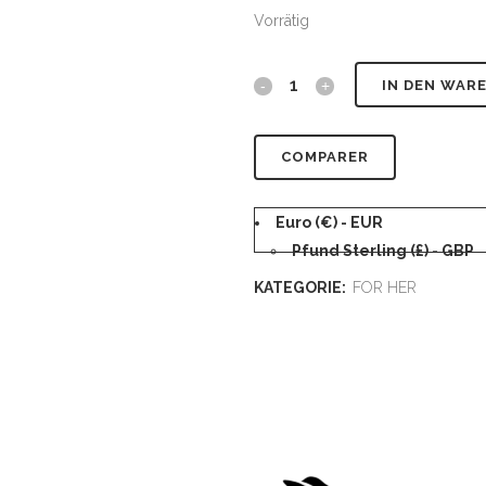
Vorrätig
IN DEN WAR
COMPARER
Euro (€) - EUR
Pfund Sterling (£) - GBP
KATEGORIE:
FOR HER