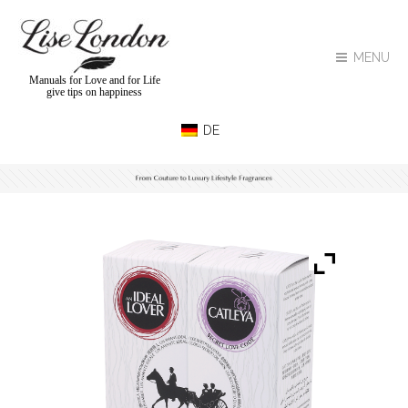
MENU
Manuals for Love and for Life
give tips on happiness