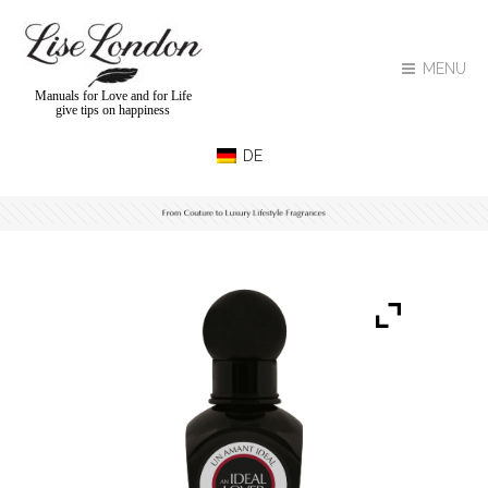
MENU
Manuals for Love and for Life
give tips on happiness