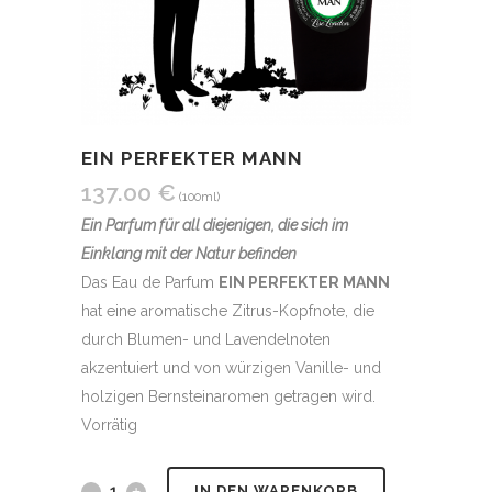
EIN PERFEKTER MANN
137.00
€
(100ml)
Ein Parfum für all diejenigen, die sich im
Einklang mit der Natur befinden
Das Eau de Parfum
EIN PERFEKTER MANN
hat eine aromatische Zitrus-Kopfnote, die
durch Blumen- und Lavendelnoten
akzentuiert und von würzigen Vanille- und
holzigen Bernsteinaromen getragen wird.
Vorrätig
Alternative:
IN DEN WARENKORB