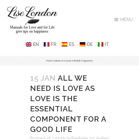
MENU
Manuals for Love and for Life
give tips on happiness
15 JAN
ALL WE
NEED IS LOVE AS
LOVE IS THE
ESSENTIAL
COMPONENT FOR A
GOOD LIFE
Posted at 14:55h
in
Parfums
by
Isabel